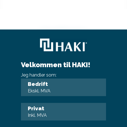
Spesifikasjon
Monteringsveiledninger og sertifikater
+
Velkommen til HAKI!
Spesifikasjon
+
Jeg handler som:
Bedrift
Ekskl. MVA
Privat
NYHETER
Abonner på nyhetsbrevet vårt
Inkl. MVA